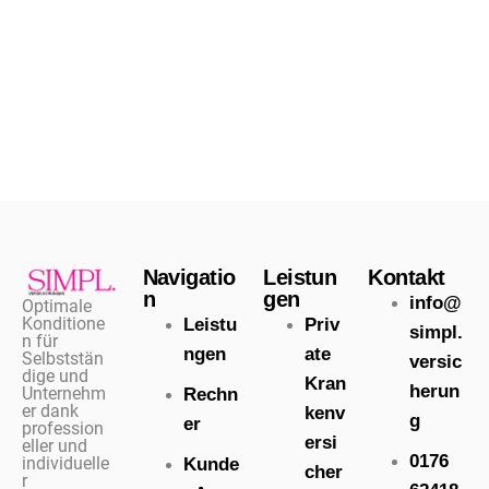
Navigatio
Leistun
Kontakt
n
gen
info@
Optimale
Konditione
Leistu
Priv
simpl.
n für
ngen
ate
Selbststän
versic
dige und
Kran
herun
Unternehm
Rechn
er dank
kenv
g
er
profession
ersi
eller und
0176
individuelle
Kunde
cher
r