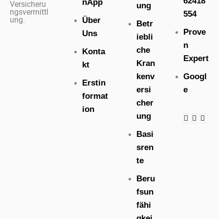
62418
nApp
Versicheru
ung
ngsvermittl
554
ung.
Über
Betr
Prove
Uns
iebli
n
che
Konta
Expert
Kran
kt
kenv
Googl
Erstin
ersi
e
format
cher
ion
ung
Basi
sren
te
Beru
fsun
fähi
gkei