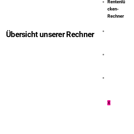
Rentenlü
cken-
Rechner
Über
Übersicht unserer Rechner
Uns
Kunde
nApp
Kontak
t
X