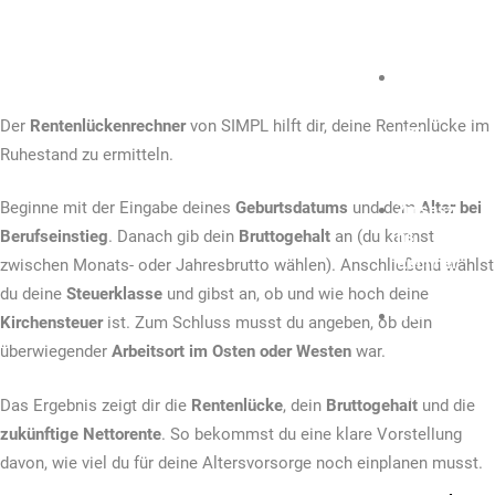
Rechner
Einkom
mensste
Der
Rentenlückenrechner
von SIMPL hilft dir, deine Rentenlücke im
uer
Ruhestand zu ermitteln.
Rechner
Beginne mit der Eingabe deines
Geburtsdatums
und dem
Alter bei
Zinseszi
ns
Berufseinstieg
. Danach gib dein
Bruttogehalt
an (du kannst
Rechner
zwischen Monats- oder Jahresbrutto wählen). Anschließend wählst
du deine
Steuerklasse
und gibst an, ob und wie hoch deine
KV-
Kirchensteuer
ist. Zum Schluss musst du angeben, ob dein
Beitrags
überwiegender
Arbeitsort im Osten oder Westen
war.
rechner
für
Das Ergebnis zeigt dir die
Rentenlücke
, dein
Bruttogehalt
und die
Selbstst
zukünftige Nettorente
. So bekommst du eine klare Vorstellung
ändige
davon, wie viel du für deine Altersvorsorge noch einplanen musst.