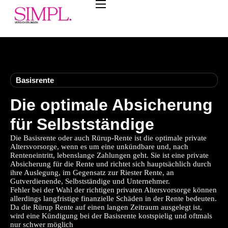
Leistungen
Private Krankenversicherung
Betriebliche Krankenversicherung
Basisrente
Basisrente
Berufsunfähigkeitsversicherung
Die optimale Absicherung
Betriebliche Altersvorsorge
für Selbstständige
Die Basisrente oder auch Rürup-Rente ist die optimale private
Steuersparmodelle
Altersvorsorge, wenn es um eine unkündbare und, nach
Renteneintritt, lebenslange Zahlungen geht. Sie ist eine private
Rechner
Absicherung für die Rente und richtet sich hauptsächlich durch
ihre Auslegung, im Gegensatz zur Riester Rente, an
Brutto Netto Rechner
Gutverdienende, Selbstständige und Unternehmer.
Fehler bei der Wahl der richtigen privaten Altersvorsorge können
allerdings langfristige finanzielle Schäden in der Rente bedeuten.
Einkommenssteuer Rechner
Da die Rürup Rente auf einen langen Zeitraum ausgelegt ist,
wird eine Kündigung bei der Basisrente kostspielig und oftmals
Zinseszins Rechner
nur schwer möglich