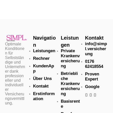
Navigatio
Leistun
Kontakt
info@simp
Optimale
n
gen
Konditione
l.versicher
Leistungen
Private
n für
ung
Krankenv
Selbststän
Rechner
ersicheru
0176
dige und
KundenAp
ng
62418554
Unternehm
p
er dank
Betriebli
Proven
profession
Über Uns
che
Expert
eller und
Krankenv
individuell
Kontakt
Google
ersicheru
er
Erstinform
ng
Versicheru
ngsvermittl
ation
Basisrent
ung.
e