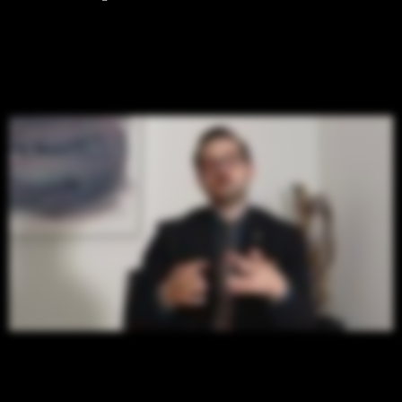
KV-Beitragsrechner für
Selbstständige
Rentenlücken-Rechner
Über Uns
KundenApp
Kontakt