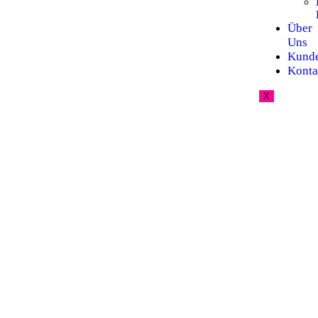
Über
Uns
Kund
Konta
X