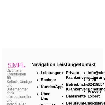
Navigation
Leistungen
Kontakt
Optimale
Leistungen
Private
info@sim
Konditionen
Krankenversicherun
für
Rechner
0176
Selbstständige
Betriebliche
62418554
und
KundenApp
Krankenversicherun
Unternehmer
Proven
dank
Über
Basisrente
Expert
professioneller
Uns
und
Berufsunfähigkeitsv
Google
individueller